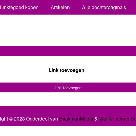
Linktegoed kopen
Artikelen
Alle dochterpagina's
Link toevoegen
Link toevoegen
ight © 2023 Onderdeel van
BaakmanMedia
&
Vrolijk Internet S